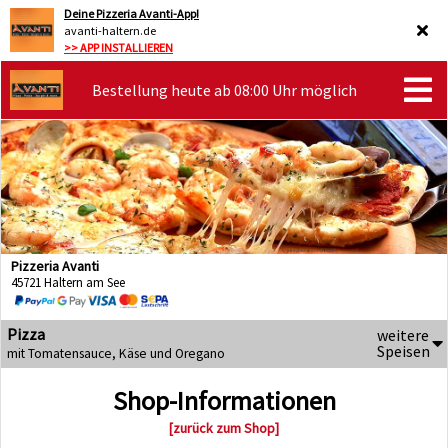
Deine Pizzeria Avanti-App!
avanti-haltern.de
>> APP INSTALLIEREN
Bestellung heute ab 08:00 Uhr möglich
Pizzeria Avanti
45721 Haltern am See
Pizza
weitere
Speisen
mit Tomatensauce, Käse und Oregano
Shop-Informationen
[zurück zum Shop]